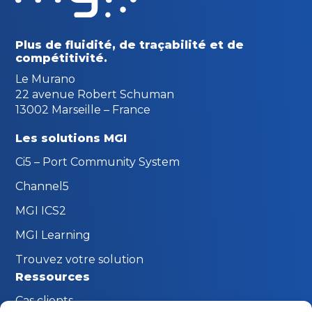
Plus de fluidité, de traçabilité
et de
compétitivité.
Le Murano
22 avenue Robert Schuman
13002 Marseille – France
Les solutions MGI
Ci5 – Port Community System
Channel5
MGI ICS2
MGI Learning
Trouvez votre solution
Ressources
Cas clients