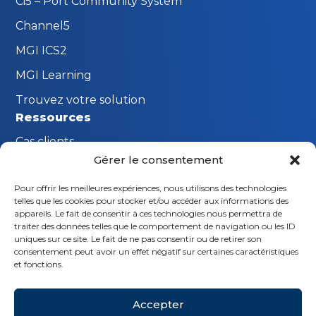
Ci5 – Port Community System
Channel5
MGI ICS2
MGI Learning
Trouvez votre solution
Ressources
Cas clients
Gérer le consentement
FAQ
Pour offrir les meilleures expériences, nous utilisons des technologies
Innovations MGI
telles que les cookies pour stocker et/ou accéder aux informations des
Restons en contact
appareils. Le fait de consentir à ces technologies nous permettra de
traiter des données telles que le comportement de navigation ou les ID
Demande de démonstration
uniques sur ce site. Le fait de ne pas consentir ou de retirer son
consentement peut avoir un effet négatif sur certaines caractéristiques
Nous contacter
et fonctions.
Suivez-nous
Accepter