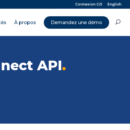
Connexion Ci5
English
tés
À propos
Demandez une démo
nnect API
.