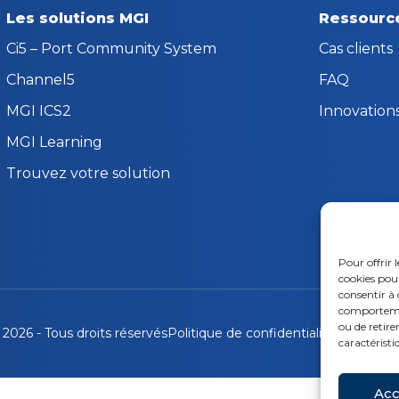
Les solutions MGI
Ressourc
Ci5 – Port Community System
Cas clients
Channel5
FAQ
MGI ICS2
Innovation
MGI Learning
Trouvez votre solution
Pour offrir 
cookies pour
consentir à 
comportement
ou de retire
2026 - Tous droits réservés
Politique de confidentialité
Mentions 
caractéristi
Acc