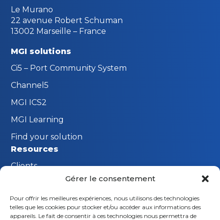
Le Murano
22 avenue Robert Schuman
13002 Marseille – France
MGI solutions
Ci5 – Port Community System
Channel5
MGI ICS2
MGI Learning
Find your solution
Resources
Clients
Gérer le consentement
FAQ
Pour offrir les meilleures expériences, nous utilisons des technologies
The MGI Innovation Lab
telles que les cookies pour stocker et/ou accéder aux informations des
Stay connected
appareils. Le fait de consentir à ces technologies nous permettra de