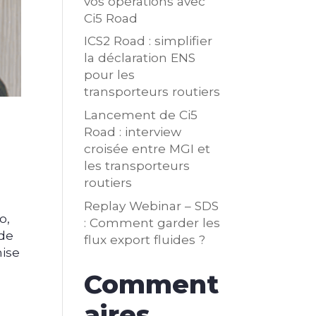
vos opérations avec
Ci5 Road
ICS2 Road : simplifier
la déclaration ENS
pour les
transporteurs routiers
Lancement de Ci5
Road : interview
croisée entre MGI et
les transporteurs
routiers
Replay Webinar – SDS
o,
: Comment garder les
 de
flux export fluides ?
mise
Comment
aires