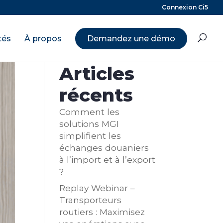
Connexion Ci5
tés
À propos
Demandez une démo
Rechercher
Articles
récents
Comment les
solutions MGI
simplifient les
échanges douaniers
à l’import et à l’export
?
Replay Webinar –
Transporteurs
routiers : Maximisez