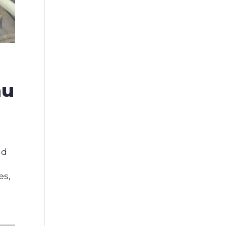
au
ud
es,