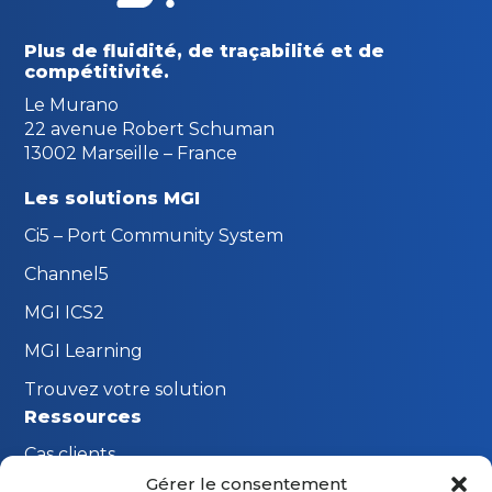
Plus de fluidité, de traçabilité
et de
compétitivité.
Le Murano
22 avenue Robert Schuman
13002 Marseille – France
Les solutions MGI
Ci5 – Port Community System
Channel5
MGI ICS2
MGI Learning
Trouvez votre solution
Ressources
Cas clients
Gérer le consentement