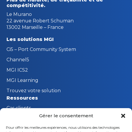
compétitivité.
Le Murano
22 avenue Robert Schuman
13002 Marseille – France
Les solutions MGI
Ci5 – Port Community System
Channel5
MGI ICS2
MGI Learning
Trouvez votre solution
Ressources
Cas clients
Gérer le consentement
FAQ
Pour offrir les meilleures expériences, nous utilisons des technologies
Innovations MGI