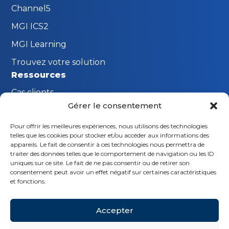
Channel5
MGI ICS2
MGI Learning
Trouvez votre solution
Ressources
Cas clients
Gérer le consentement
FAQ
Pour offrir les meilleures expériences, nous utilisons des technologies
Innovations MGI
telles que les cookies pour stocker et/ou accéder aux informations des
Restons en contact
appareils. Le fait de consentir à ces technologies nous permettra de
traiter des données telles que le comportement de navigation ou les ID
Demande de démonstration
uniques sur ce site. Le fait de ne pas consentir ou de retirer son
consentement peut avoir un effet négatif sur certaines caractéristiques
Nous contacter
et fonctions.
Suivez-nous
Accepter