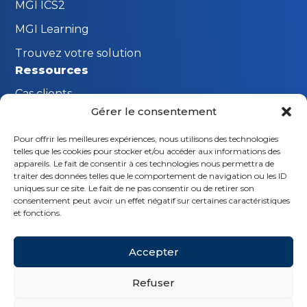
MGI ICS2
MGI Learning
Trouvez votre solution
Ressources
Cas clients
Gérer le consentement
FAQ
Pour offrir les meilleures expériences, nous utilisons des technologies
Innovations MGI
telles que les cookies pour stocker et/ou accéder aux informations des
Restons en contact
appareils. Le fait de consentir à ces technologies nous permettra de
traiter des données telles que le comportement de navigation ou les ID
Demande de démonstration
uniques sur ce site. Le fait de ne pas consentir ou de retirer son
consentement peut avoir un effet négatif sur certaines caractéristiques
Nous contacter
et fonctions.
Suivez-nous
Accepter
Refuser