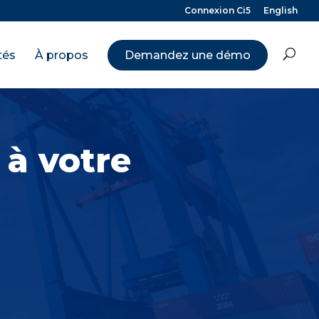
Connexion Ci5
English
tés
À propos
Demandez une démo
 à votre